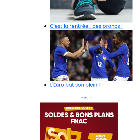
C'est la rentrée... des pronos !
L'Euro bat son plein !
Publicité