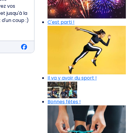
yez vos
t jusqu'à la
 d'un coup :)
C'est parti !
Il va y avoir du sport !
Bonnes fêtes !