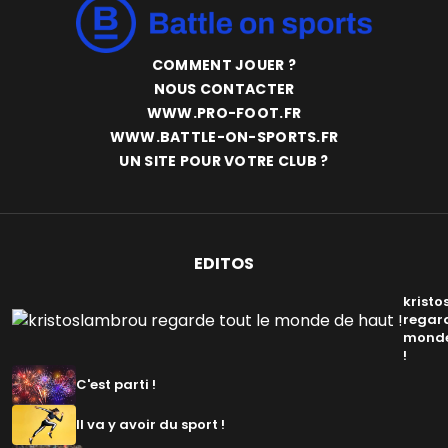
COMMENT JOUER ?
NOUS CONTACTER
WWW.PRO-FOOT.FR
WWW.BATTLE-ON-SPORTS.FR
UN SITE POUR VOTRE CLUB ?
EDITOS
krist
regard
monde
!
C'est parti !
Il va y avoir du sport !