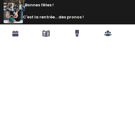
Bonnes fêtes !
C'est la rentrée... des pronos !
CLASSEMENTS
European & PGA Tour - 2ème semestre 2026
The Open Championship Femmes
Tour de France Femmes 2026
4ème étape : Gevrey Chambertin - Dijon (contre-la-
montre individuel)
ATP Tour 2026
Washington - Finale
ATP Tour 2026
Washington - Vainqueur / Finaliste
Tour de France Femmes 2026
3ème étape : Genève - Poligny